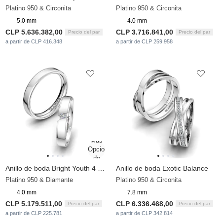
Platino 950 & Circonita
Platino 950 & Circonita
5.0 mm
4.0 mm
CLP 5.636.382,00
CLP 3.716.841,00
Precio del par
Precio del par
a partir de CLP 416.348
a partir de CLP 259.958
Anillo de boda Bright Youth 4 mm
Anillo de boda Exotic Balance
Platino 950 & Diamante
Platino 950 & Circonita
4.0 mm
7.8 mm
CLP 5.179.511,00
CLP 6.336.468,00
Precio del par
Precio del par
a partir de CLP 225.781
a partir de CLP 342.814