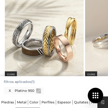
GUÍAS
GUÍAS
filtros aplicados(1)
Estilos de Anillos de Boda
Metales para
X
Platino 950
Piedras
Metal
Color
Perfiles
Espesor
Quilates
Ancho
R
El platino 950 es el metal más puro para