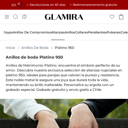
✓ Devoluciones en 60 días ✓ Redimensionamiento gratuito
15% en todos los pedidos →
1
/2
Skip
Búsqueda
To
Content
Joyas
Anillos De Compromiso
Alianzas
Anillos
Collares
Pendientes
Pulseras
Cole
Inicio
Anillos De Boda
Platino 950
Anillos de boda Platino 950
Anillos de Matrimonio Platino: encuentre el símbolo perfecto de su
amor. Descubra nuestra exclusiva selección de alianzas nupciales en
platino 950, ideales para parejas que valoran la pureza y resistencia.
Este noble metal le asegura una joya que durará toda la vida,
manteniendo su brillo inalterable. Personalice su argolla con un
grabado especial. Grabado gratuito y envío gratis a Chile.