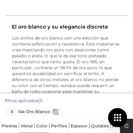
El oro blanco y su elegancia discreta
Los anillos de oro blanco son una elección que
combina sofisticación y resistencia. Este material se
crea mezclando oro puro con aleaciones como
paladio o plata, lo que le da ese tono plateado
característico que tanto gusta. El oro 585, en
particular, contiene un 58.5% de oro puro, lo que
garantiza durabilidad sin sacrificar el brillo. A
diferencia de otros metales, el oro blanco no pierde
su color con el tiempo, aunque puede requerir un
baño de rodio ocasional para mantener su
luminosidad original. Es una opción que se adapta
filtros aplicados(1)
tanto a diseños clásicos como modernos, y su tono
neutro permite combinarlo con cualquier piedra
X
14k Oro Blanco
preciosa sin competir con su belleza.
Diseños que destacan sin esfuerzo
Piedras
Metal
Color
Perfiles
Espesor
Quilates
Ancho
R