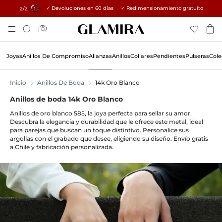
✓ Devoluciones en 60 días ✓ Redimensionamiento gratuito
15% en todos los pedidos →
1
/2
Skip
Búsqueda
To
Content
Joyas
Anillos De Compromiso
Alianzas
Anillos
Collares
Pendientes
Pulseras
Cole
Inicio
Anillos De Boda
14k Oro Blanco
Anillos de boda 14k Oro Blanco
Anillos de oro blanco 585, la joya perfecta para sellar su amor.
Descubra la elegancia y durabilidad que le ofrece este metal, ideal
para parejas que buscan un toque distintivo. Personalice sus
argollas con el grabado que desee, eligiendo su diseño. Envío gratis
a Chile y fabricación personalizada.