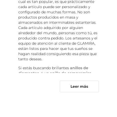
cual es tan popular, es que prácticamente
cada artículo puede ser personalizado y
configurado de muchas formas. No son
productos producidos en masa y
almacenados en interminables estanterías.
Cada artículo adquirido por alguien
alrededor del mundo, personas como tú, es
producido contra pedido. Los artesanos y el
equipo de atención al cliente de GLAMIRA,
están listos para hacer que tus sueños se
hagan realidad consiguiendo esa pieza que
tanto deseas.
Si estás buscando brillantes
anillos de
diamantes
, o un
anillo de compromiso
para esa persona especial, GLAMIRA tiene la
mejor selección de anillos que encontrarás.
Leer más
Lo mejor es que encontrar, pedir y recibir el
regalo personalizado perfecto es ahora
facilísimo. Desde un simple accesorio de
moda a un anillo de compromiso o una
alianza de boda
, GLAMIRA tiene el diseño y
el estilo que hará que todas las cabezas se