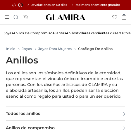
✓ Devoluciones en 60 días ✓ Redimensionamiento gratuito
15% en todos los pedidos →
2
/2
Skip
Búsqueda
To
Content
Joyas
Anillos De Compromiso
Alianzas
Anillos
Collares
Pendientes
Pulseras
Cole
Inicio
Joyas
Joyas Para Mujeres
Catálogo De Anillos
Anillos
Los anillos son los símbolos definitivos de la eternidad,
que representan el vínculo único e irrompible entre las
personas. Con los diseños artísticos de GLAMIRA y su
elaborada artesanía, los anillos pueden ser la elección
esencial como regalo para usted o para un ser querido.
Todos los anillos
Anillos de compromiso