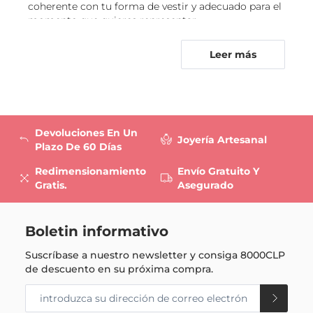
coherente con tu forma de vestir y adecuado para el
mejor forma de hacer tu declaración firme y
momento que quieres representar.
sin dudas.
Diseños de anillos para prometer,
Los anillos solitarios
son una encantadora
Leer más
celebrar y combinar a tu manera
declaración de belleza y sencillez. Un
diamante único o una piedra preciosa en
La colección de anillos reúne siluetas que responden
cualquier corte o talla podrá ser el tuyo.
a distintos gustos y ocasiones. Los anillos de
Elige el metal, el acabado y entonces
compromiso suelen centrar la mirada en una piedra
personalízalo incluso más con un grabado
principal, ya sea con un engaste solitario que deja
único.
Devoluciones En Un
pasar la luz o con un halo de gemas que enmarca el
Joyería Artesanal
Plazo De 60 Días
centro. Si buscas una joya vinculada a una historia
¿Quieres añadir un poco de color a tu vida?
compartida, las argollas de matrimonio y los anillos
¿Por qué no crear un
anillo de piedras
Redimensionamiento
Envío Gratuito Y
de pareja ofrecen perfiles lisos, detalles pavé o
preciosas
para todas tus ocasiones
Gratis.
Asegurado
acabados que se pueden llevar todos los días.
especiales? Uno para las reuniones
familiares, uno para la oficina y uno para
Para regalar o celebrar una conexión, los anillos de
salir con los amigos. Las piedras de
Boletin informativo
promesa presentan diseños simbólicos, como
nacimiento y las gemas preciosas están
corazones, nudos, infinitos o piedras
todas disponibles en GLAMIRA. Puedes
Suscríbase a nuestro newsletter y consiga
8000CLP
cuidadosamente engastadas. En cambio, los anillos
tener tu anillo exactamente como lo
de descuento en su próxima compra.
de diamantes pueden adoptar una estética
quieres, porque tu anillo es un pedido
minimalista con una gema única, una composición
personalizado.
de varias piedras o una hilera luminosa. Un anillo de