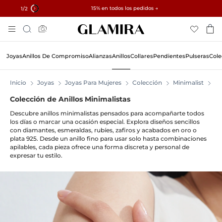
✓ Devoluciones en 60 días ✓ Redimensionamiento gratuito
15% en todos los pedidos →
1
/2
Skip
Búsqueda
To
Content
Joyas
Anillos De Compromiso
Alianzas
Anillos
Collares
Pendientes
Pulseras
Cole
Inicio
Joyas
Joyas Para Mujeres
Colección
Minimalist
An
Colección de Anillos Minimalistas
Descubre anillos minimalistas pensados para acompañarte todos
los días o marcar una ocasión especial. Explora diseños sencillos
con diamantes, esmeraldas, rubíes, zafiros y acabados en oro o
plata 925. Desde un anillo fino para usar solo hasta combinaciones
apilables, cada pieza ofrece una forma discreta y personal de
expresar tu estilo.