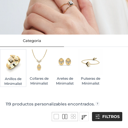
Categoría
Collares de
Aretes de
Pulseras de
Anillos de
Minimalist
Minimalist
Minimalist
Minimalist
119
productos personalizables encontrados.
FILTROS