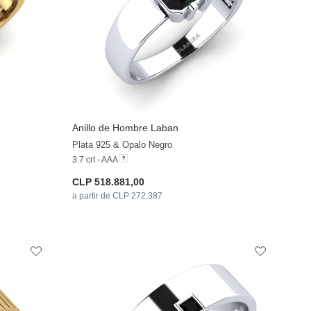
Anillo de Hombre Laban
+12
+24
Plata 925 & Opalo Negro
3.7 crt - AAA
CLP 518.881,00
a partir de CLP 272.387