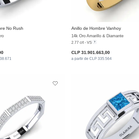
bre No Rush
Anillo de Hombre Vanhoy
+13
iro
14k Oro Amarillo & Diamante
2.77 crt - VS
00
CLP 31.901.663,00
338.671
a partir de CLP 335.564