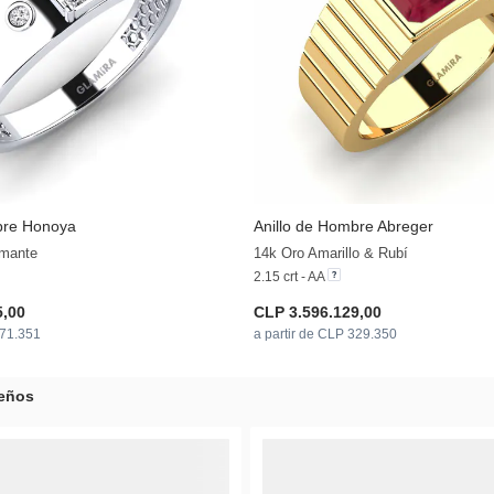
bre Honoya
Anillo de Hombre Abreger
+29
amante
14k Oro Amarillo & Rubí
2.15 crt - AA
5,00
CLP 3.596.129,00
271.351
a partir de CLP 329.350
eños