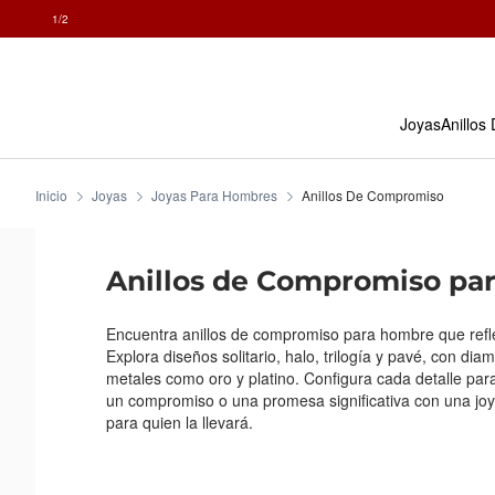
1
/2
Skip
To
Content
Joyas
Anillos
Inicio
Joyas
Joyas Para Hombres
Anillos De Compromiso
Anillos de Compromiso pa
Encuentra anillos de compromiso para hombre que refle
Explora diseños solitario, halo, trilogía y pavé, con di
metales como oro y platino. Configura cada detalle par
un compromiso o una promesa significativa con una jo
para quien la llevará.