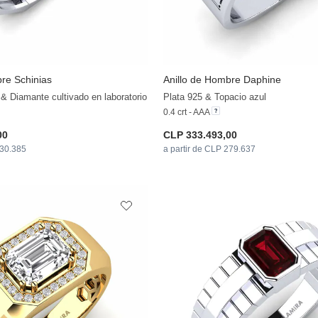
re Schinias
Anillo de Hombre Daphine
+11
& Diamante cultivado en laboratorio
Plata 925 & Topacio azul
0.4 crt - AAA
00
CLP 333.493,00
330.385
a partir de CLP 279.637