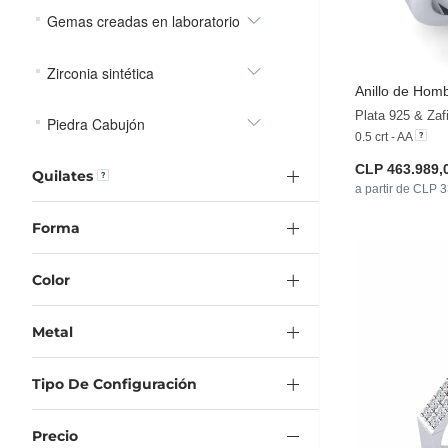
Gemas creadas en laboratorio
Zirconia sintética
Anillo de Hom
Plata 925 & Zaf
Piedra Cabujón
0.5 crt - AA
CLP 463.989,
Quilates
a partir de CLP 
Forma
Color
Metal
Tipo De Configuración
Precio