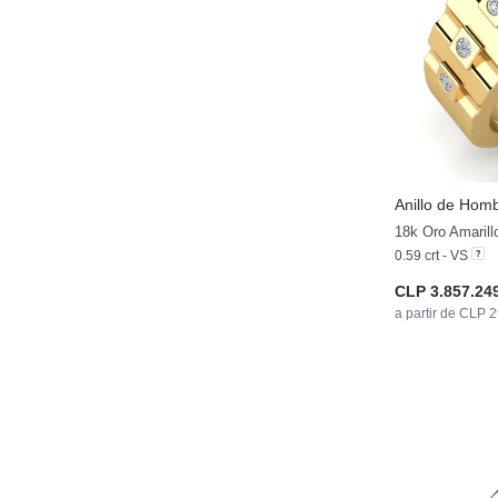
Anillo de Hom
18k Oro Amaril
0.59 crt - VS
CLP 3.857.24
a partir de CLP 