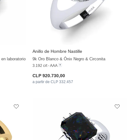
Anillo de Hombre Nastille
+11
en laboratorio
9k Oro Blanco & Ónix Negro & Circonita
3.192 crt - AAA
CLP 920.730,00
a partir de CLP 332.457