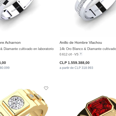
bre Acharnon
Anillo de Hombre Vlachou
+11
& Diamante cultivado en laboratorio
14k Oro Blanco & Diamante cultivado 
0.612 crt - VS
4,00
CLP 1.559.388,00
380.099
a partir de CLP 318.993