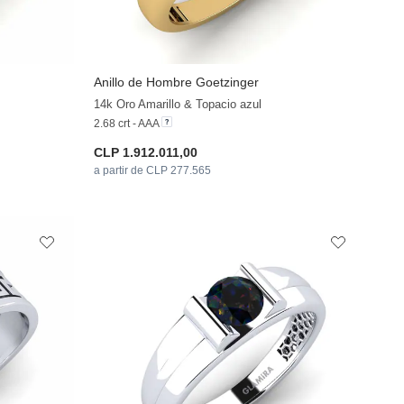
Anillo de Hombre Goetzinger
+29
+29
14k Oro Amarillo & Topacio azul
2.68 crt - AAA
CLP 1.912.011,00
a partir de CLP 277.565