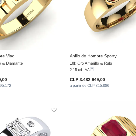
bre Vlad
Anillo de Hombre Sporty
+27
lo & Diamante
18k Oro Amarillo & Rubí
2.15 crt - AA
9,00
CLP 3.482.949,00
295.172
a partir de CLP 315.886