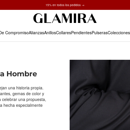
✓ Devoluciones en 60 días ✓ Redimensionamiento gratuito
15% en todos los pedidos →
 De Compromiso
Alianzas
Anillos
Collares
Pendientes
Pulseras
Colecciones
ra Hombre
jan una historia propia.
amantes, gemas de color y
a celebrar una propuesta,
ya hecha especialmente