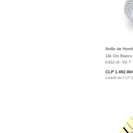
Anillo de Hom
14k Oro Blanco 
0.632 crt - VS
CLP 1.492.80
a partir de CLP 