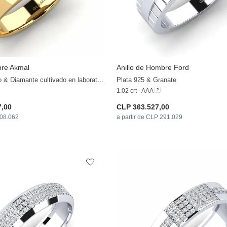
bre Akmal
Anillo de Hombre Ford
+35
18k Oro Amarillo & Diamante cultivado en laboratorio
Plata 925 & Granate
1.02 crt - AAA
7,00
CLP 363.527,00
408.062
a partir de CLP 291.029