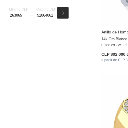
Mínimo CLP
Máximo CLP
Anillo de Homb
14k Oro Blanco 
0.288 crt - VS
CLP 892.000,
a partir de CLP 