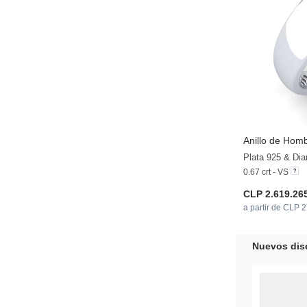
Anillo de Hom
Plata 925 & Di
0.67 crt - VS
CLP 2.619.26
a partir de CLP 
Nuevos dis