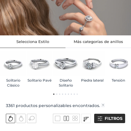
Selecciona Estilo
Más categorías de anillos
Solitario
Solitario Pavé
Diseño
Piedra lateral
Tensión
Clásico
Solitario
3361
productos personalizables encontrados.
FILTROS