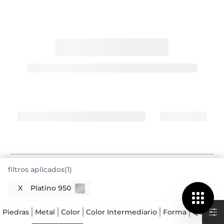
filtros aplicados(1)
El brillo noble del platino en tus anillos
X
Platino 950
Cuando hablamos de anillos de platino, estamos
refiriéndonos a una elección que destaca por su
Piedras
Metal
Color
Color Intermediario
Forma
Quilates
pureza y resistencia. El platino 950 es un metal
precioso, conocido por su color blanco natural que