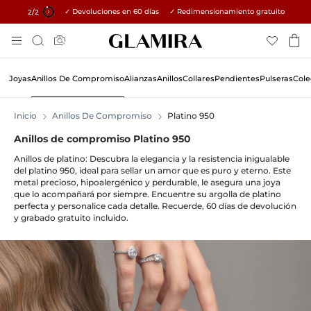
✓ Devoluciones en 60 días ✓ Redimensionamiento gratuito
15% en todos los pedidos →
1
/2
Skip
Búsqueda
To
Content
Joyas
Anillos De Compromiso
Alianzas
Anillos
Collares
Pendientes
Pulseras
Cole
Inicio
Anillos De Compromiso
Platino 950
Anillos de compromiso Platino 950
Anillos de platino: Descubra la elegancia y la resistencia inigualable
del platino 950, ideal para sellar un amor que es puro y eterno. Este
metal precioso, hipoalergénico y perdurable, le asegura una joya
que lo acompañará por siempre. Encuentre su argolla de platino
perfecta y personalice cada detalle. Recuerde, 60 días de devolución
y grabado gratuito incluido.