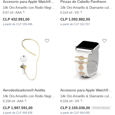
Accesorio para Apple Watch® Rivarde - D
Pinzas de Cabello Pantheon
14k Oro Amarillo con Rodio Negro & Diamante Negro
14k Oro Amarillo & Diamante cultivado en laboratorio
0.07 crt - AAA
0.114 crt - VS
CLP 432.991,00
CLP 1.092.882,00
a partir de CLP 159.496
a partir de CLP 310.707
Aerodeslizadores® Avidita
Accesorio para Apple Watch® Distira - SET
14k Oro Amarillo con Rodio Negro & Diamante Negro
14k Oro Amarillo & Diamante cultivado en laboratorio
0.156 crt - AAA
0.316 crt - VS
CLP 1.997.591,00
CLP 2.155.036,00
Precio del par
a partir de CLP 308.636
a partir de CLP 404.955