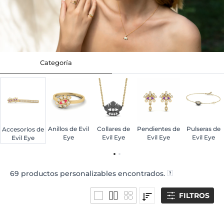
Categoría
Anillos de Evil
Collares de
Pendientes de
Pulseras de
Accesorios de
Eye
Evil Eye
Evil Eye
Evil Eye
Evil Eye
69
productos personalizables encontrados.
FILTROS