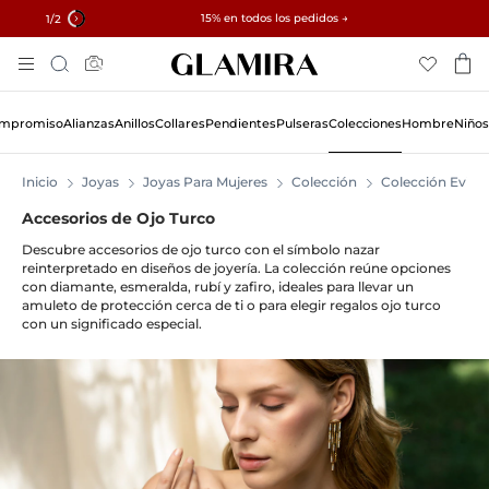
✓ Devoluciones en 60 días ✓ Redimensionamiento gratuito
15% en todos los pedidos →
1
/2
Skip
Búsqueda
To
Content
Compromiso
Alianzas
Anillos
Collares
Pendientes
Pulseras
Colecciones
Hombre
Niños
Inicio
Joyas
Joyas Para Mujeres
Colección
Colección Evil E
Accesorios de Ojo Turco
Descubre accesorios de ojo turco con el símbolo nazar
reinterpretado en diseños de joyería. La colección reúne opciones
con diamante, esmeralda, rubí y zafiro, ideales para llevar un
amuleto de protección cerca de ti o para elegir regalos ojo turco
con un significado especial.