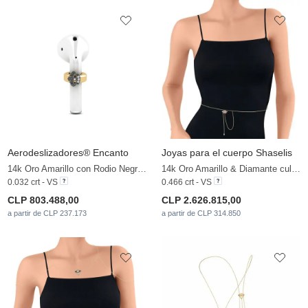
Aerodeslizadores® Encanto
Joyas para el cuerpo Shaselis
14k Oro Amarillo con Rodio Negro & Diamante cultivado en laboratorio
14k Oro Amarillo & Diamante cultivado en laboratorio
0.032 crt - VS
0.466 crt - VS
CLP 803.488,00
CLP 2.626.815,00
a partir de CLP 237.173
a partir de CLP 314.850