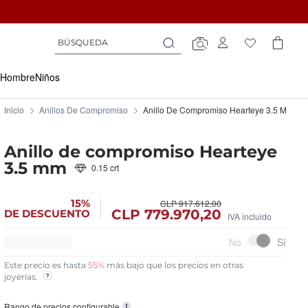
Búsqueda
Búsqueda
Búsqueda
Hombre
Niños
Inicio
Anillos De Compromiso
Anillo De Compromiso Hearteye 3.5 Mm
Anillo de compromiso Hearteye
3.5 mm
0.15 crt
15%
CLP 917.612,00
CLP 779.970,20
DE DESCUENTO
IVA incluido
Este precio es hasta
55%
más bajo que los precios en otras
joyerías.
Rango de precios configurable