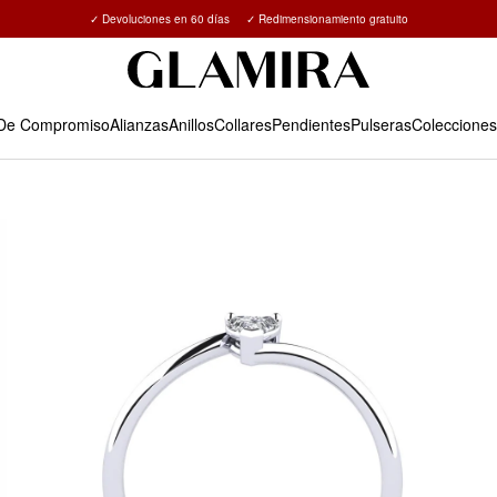
✓ Devoluciones en 60 días ✓ Redimensionamiento gratuito
15% en todos los pedidos →
 De Compromiso
Alianzas
Anillos
Collares
Pendientes
Pulseras
Colecciones